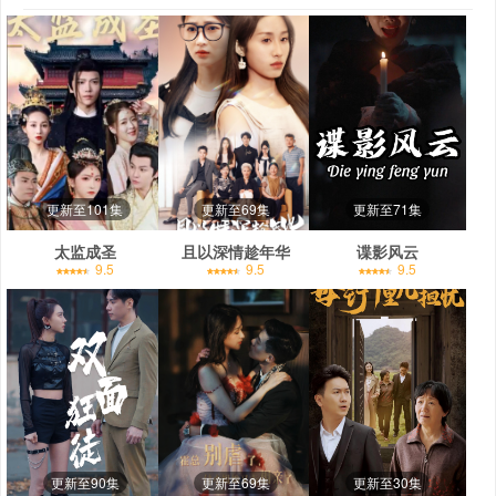
更新至101集
更新至69集
更新至71集
太监成圣
且以深情趁年华
谍影风云
9.5
9.5
9.5
更新至90集
更新至69集
更新至30集