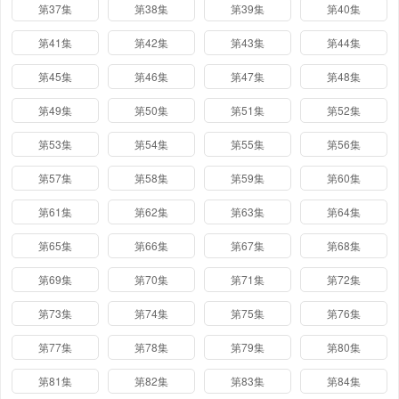
第37集
第38集
第39集
第40集
第41集
第42集
第43集
第44集
第45集
第46集
第47集
第48集
第49集
第50集
第51集
第52集
第53集
第54集
第55集
第56集
第57集
第58集
第59集
第60集
第61集
第62集
第63集
第64集
第65集
第66集
第67集
第68集
第69集
第70集
第71集
第72集
第73集
第74集
第75集
第76集
第77集
第78集
第79集
第80集
第81集
第82集
第83集
第84集