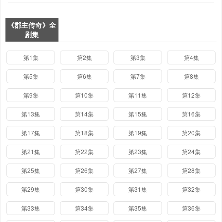
《郡主传奇》全
剧集
第1集
第2集
第3集
第4集
第5集
第6集
第7集
第8集
第9集
第10集
第11集
第12集
第13集
第14集
第15集
第16集
第17集
第18集
第19集
第20集
第21集
第22集
第23集
第24集
第25集
第26集
第27集
第28集
第29集
第30集
第31集
第32集
第33集
第34集
第35集
第36集