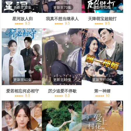
更新至72集
更新至70集
更新至53集
星河故人归
我真不想当继承人
天降萌宝超能打
9.5
9.5
9.5
更新至40集
更新至89集
更新至110集
爱若相忘何必相守
厉少追爱不停歇
第一神婿
9.5
9.5
10