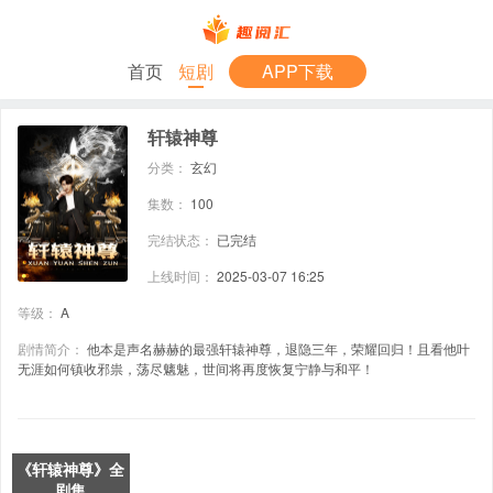
首页
短剧
APP下载
轩辕神尊
分类：
玄幻
集数：
100
完结状态：
已完结
上线时间：
2025-03-07 16:25
等级：
A
剧情简介：
他本是声名赫赫的最强轩辕神尊，退隐三年，荣耀回归！且看他叶
无涯如何镇收邪祟，荡尽魑魅，世间将再度恢复宁静与和平！
《轩辕神尊》全
剧集