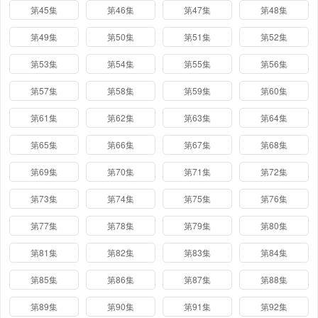
第45集
第46集
第47集
第48集
第49集
第50集
第51集
第52集
第53集
第54集
第55集
第56集
第57集
第58集
第59集
第60集
第61集
第62集
第63集
第64集
第65集
第66集
第67集
第68集
第69集
第70集
第71集
第72集
第73集
第74集
第75集
第76集
第77集
第78集
第79集
第80集
第81集
第82集
第83集
第84集
第85集
第86集
第87集
第88集
第89集
第90集
第91集
第92集