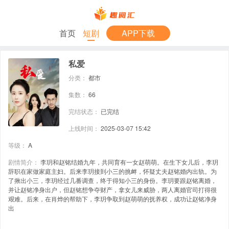
首页
短剧
APP下载
私爱
分类：
都市
集数：
66
完结状态：
已完结
上线时间：
2025-03-07 15:42
等级：
A
剧情简介：
李玥和赵铭结婚九年，共同育有一女赵萌萌。在生下女儿后，李玥
辞职在家做家庭主妇。后来李玥接到小三的挑衅，怀疑丈夫赵铭婚内出轨。为
了揪出小三，李玥经过几番调查，终于得知小三的身份。李玥要跟赵铭离婚，
并让赵铭净身出户，但赵铭想争夺财产，拿女儿来威胁，两人离婚官司打得很
艰难。后来，在肖烨的帮助下，李玥争取到赵萌萌的抚养权，成功让赵铭净身
出