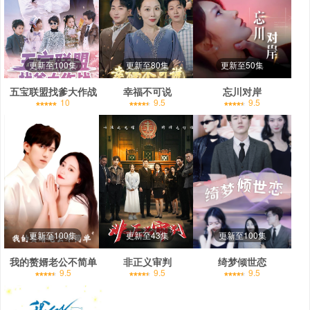
更新至100集
更新至80集
更新至50集
五宝联盟找爹大作战
幸福不可说
忘川对岸
10
9.5
9.5
更新至100集
更新至43集
更新至100集
我的赘婿老公不简单
非正义审判
绮梦倾世恋
9.5
9.5
9.5