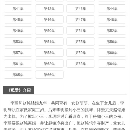
第41集
第42集
第43集
第44集
第45集
第46集
第47集
第48集
第49集
第50集
第51集
第52集
第53集
第54集
第55集
第56集
第57集
第58集
第59集
第60集
第61集
第62集
第63集
第64集
第65集
第66集
《私爱》介绍
李玥和赵铭结婚九年，共同育有一女赵萌萌。在生下女儿后，李
玥辞职在家做家庭主妇。后来李玥接到小三的挑衅，怀疑丈夫赵铭婚
内出轨。为了揪出小三，李玥经过几番调查，终于得知小三的身份。
李玥要跟赵铭离婚，并让赵铭净身出户，但赵铭想争夺财产，拿女儿
来威胁，两人离婚官司打得很艰难。后来，在肖烨的帮助下，李玥争