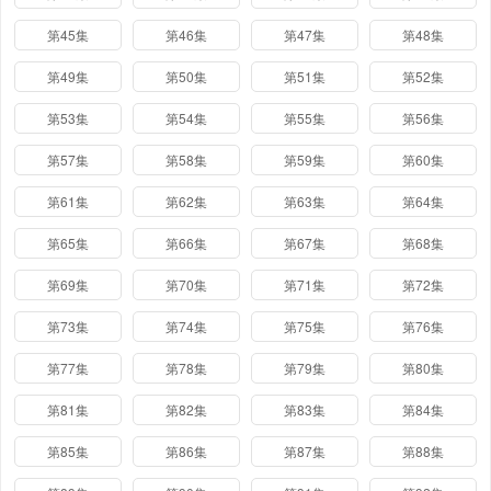
第45集
第46集
第47集
第48集
第49集
第50集
第51集
第52集
第53集
第54集
第55集
第56集
第57集
第58集
第59集
第60集
第61集
第62集
第63集
第64集
第65集
第66集
第67集
第68集
第69集
第70集
第71集
第72集
第73集
第74集
第75集
第76集
第77集
第78集
第79集
第80集
第81集
第82集
第83集
第84集
第85集
第86集
第87集
第88集