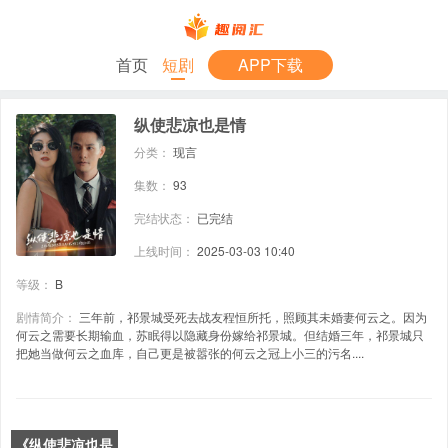
首页
短剧
APP下载
纵使悲凉也是情
分类：
现言
集数：
93
完结状态：
已完结
上线时间：
2025-03-03 10:40
等级：
B
剧情简介：
三年前，祁景城受死去战友程恒所托，照顾其未婚妻何云之。因为
何云之需要长期输血，苏眠得以隐藏身份嫁给祁景城。但结婚三年，祁景城只
把她当做何云之血库，自己更是被嚣张的何云之冠上小三的污名....
《纵使悲凉也是