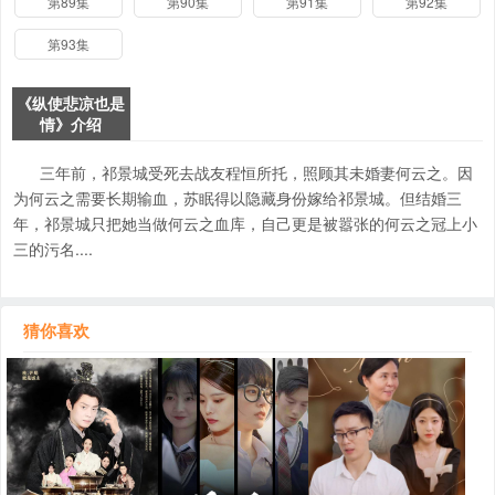
第89集
第90集
第91集
第92集
第93集
《纵使悲凉也是
情》介绍
三年前，祁景城受死去战友程恒所托，照顾其未婚妻何云之。因
为何云之需要长期输血，苏眠得以隐藏身份嫁给祁景城。但结婚三
年，祁景城只把她当做何云之血库，自己更是被嚣张的何云之冠上小
三的污名....
猜你喜欢