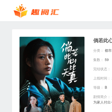
倘若此
分类：
都市
集数：
59
完结状态：
上线时间：
等级：
B
剧情简介：
为家人付出