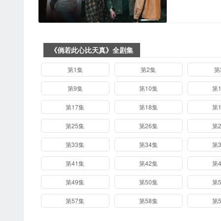
《倘若此心比天真》全剧集
第1集
第2集
第
第9集
第10集
第
第17集
第18集
第
第25集
第26集
第
第33集
第34集
第
第41集
第42集
第
第49集
第50集
第
第57集
第58集
第