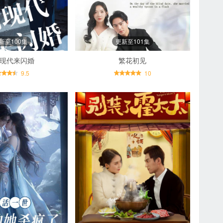
新至100集
更新至101集
现代来闪婚
繁花初见
9.5
10