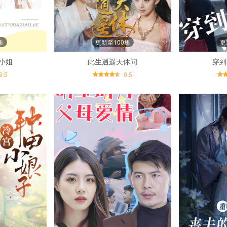
集
更新至100集
更
小姐
此生逍遥天休问
穿到
9.5
9.5