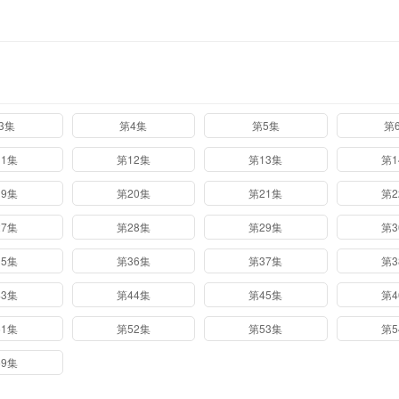
3集
第4集
第5集
第
11集
第12集
第13集
第1
19集
第20集
第21集
第2
27集
第28集
第29集
第3
35集
第36集
第37集
第3
43集
第44集
第45集
第4
51集
第52集
第53集
第5
59集