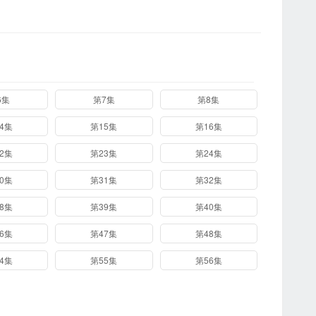
6集
第7集
第8集
4集
第15集
第16集
2集
第23集
第24集
0集
第31集
第32集
8集
第39集
第40集
6集
第47集
第48集
4集
第55集
第56集