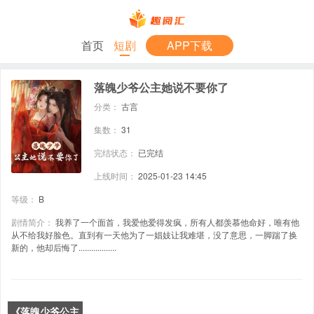
首页
短剧
APP下载
落魄少爷公主她说不要你了
分类：
古言
集数：
31
完结状态：
已完结
上线时间：
2025-01-23 14:45
等级：
B
剧情简介：
我养了一个面首，我爱他爱得发疯，所有人都羡慕他命好，唯有他
从不给我好脸色。直到有一天他为了一娼妓让我难堪，没了意思，一脚踹了换
新的，他却后悔了..................
《落魄少爷公主