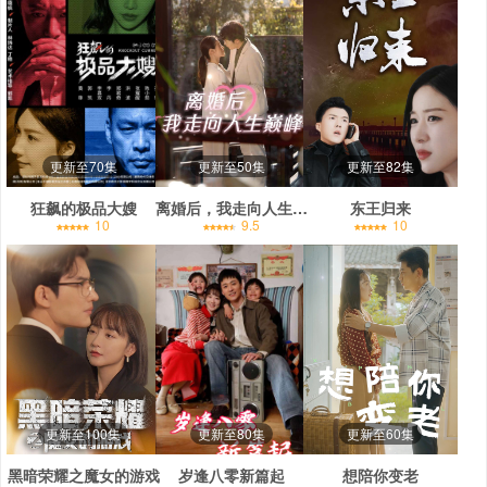
更新至70集
更新至50集
更新至82集
狂飙的极品大嫂
离婚后，我走向人生巅峰
东王归来
10
9.5
10
更新至100集
更新至80集
更新至60集
黑暗荣耀之魔女的游戏
岁逢八零新篇起
想陪你变老