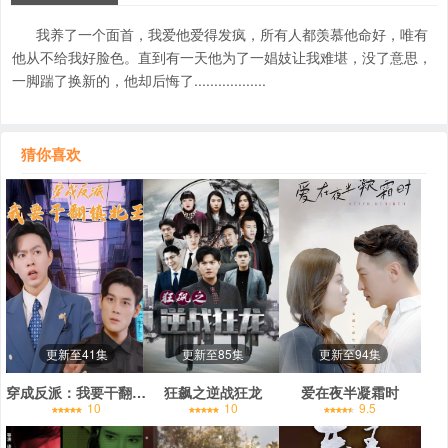
我养了一个面首，我爱他爱得发疯，所有人都羡慕他命好，唯有
他从不给我好脸色。直到有一天他为了一娼妓让我难堪，没了意思，
一脚踹了换新的，他却后悔了..................
猜你喜欢
更新至41集
更新至85集
更新至94集
穿成反派：我要干翻镇北王
狂飙之逆战狂龙
爱在夜半凝霜时
10
10
9.5