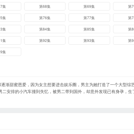
67集
第68集
第69集
第7
75集
第76集
第77集
第7
83集
第84集
第85集
第8
91集
第92集
第93集
第9
99集
得逐渐甜蜜恩爱，因为女主想要进击娱乐圈，男主为她打造了一个大型综
男二安排的小汽车撞到失忆，被男二带到国外，却意外发现已有身孕，生