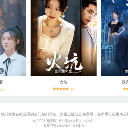
集
更新至31集
更
看
火坑
我
9.5
10
清短剧免费在线观看的热门短剧平台。海量正版短剧免费看，各大手机应用商店搜
(c)2025 趣阅汇 All Rights Reserved
鲁ICP备2022021159号-5