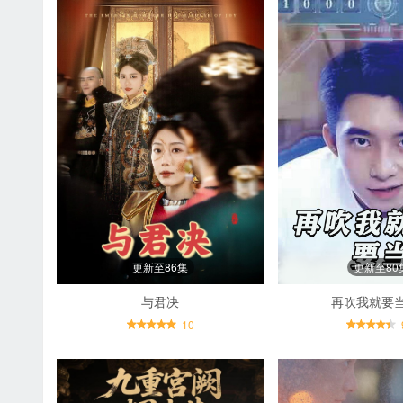
更新至86集
更新至80
与君决
再吹我就要
10