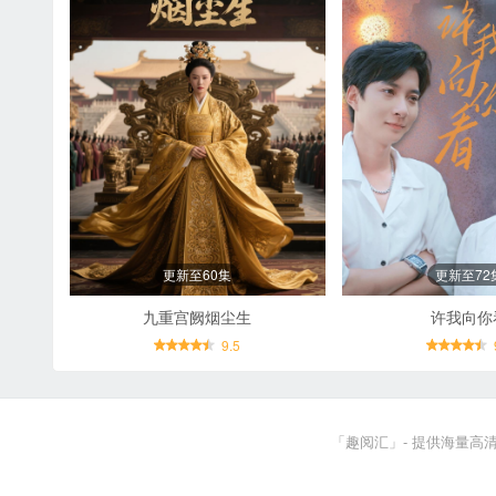
更新至60集
更新至72
九重宫阙烟尘生
许我向你
9.5
「趣阅汇」- 提供海量高