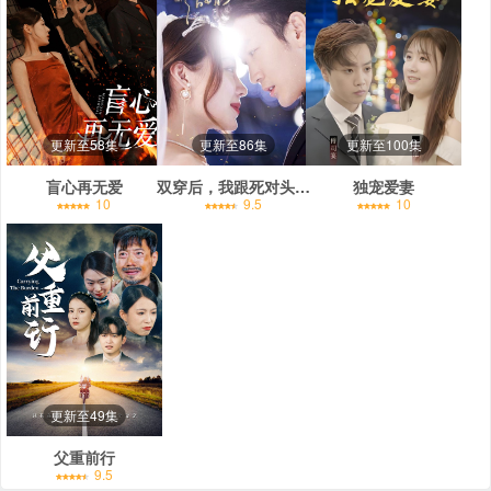
更新至58集
更新至86集
更新至100集
盲心再无爱
双穿后，我跟死对头结婚了
独宠爱妻
10
9.5
10
更新至49集
父重前行
9.5