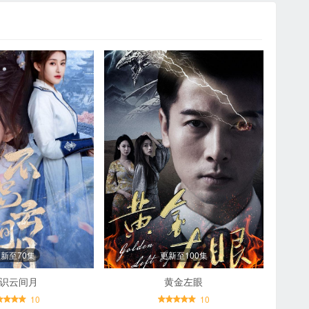
新至70集
更新至100集
识云间月
黄金左眼
10
10