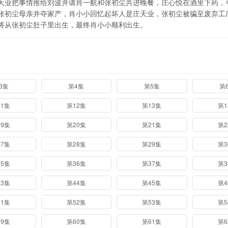
天业把事情推给刘波并请肖一航和张初尘共进晚餐，庄心悦在酒里下药，
张初尘母亲并夺家产，肖小小回忆起坏人是庄天业，张初尘被骗至废弃工
将从张初尘肚子里出生，最终肖小小顺利出生。
3集
第4集
第5集
第
11集
第12集
第13集
第1
19集
第20集
第21集
第2
27集
第28集
第29集
第3
35集
第36集
第37集
第3
43集
第44集
第45集
第4
51集
第52集
第53集
第5
59集
第60集
第61集
第6