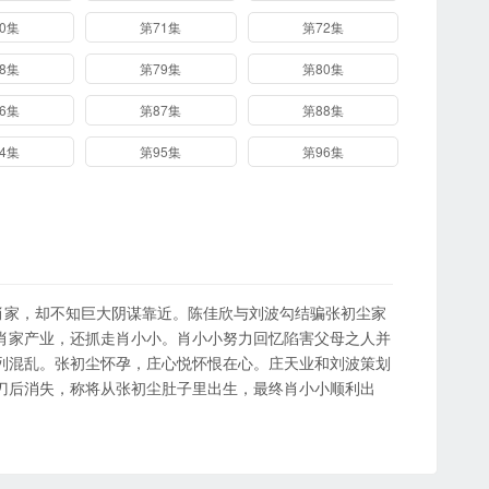
0集
第71集
第72集
8集
第79集
第80集
6集
第87集
第88集
4集
第95集
第96集
肖家，却不知巨大阴谋靠近。陈佳欣与刘波勾结骗张初尘家
肖家产业，还抓走肖小小。肖小小努力回忆陷害父母之人并
列混乱。张初尘怀孕，庄心悦怀恨在心。庄天业和刘波策划
刀后消失，称将从张初尘肚子里出生，最终肖小小顺利出