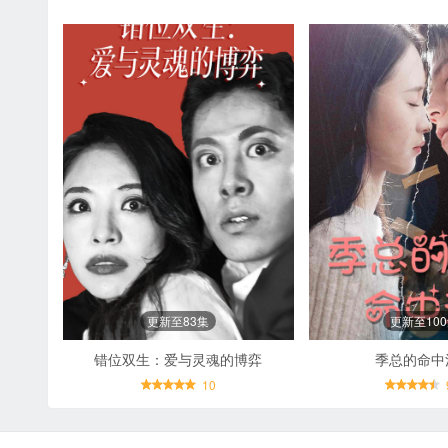
更新至83集
更新至10
错位双生：爱与灵魂的博弈
季总的命中
10