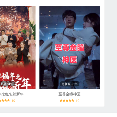
新至74集
更新至90集
年之红包贺新年
至尊金瞳神医
10
10