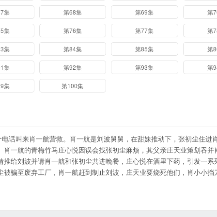
67集
第68集
第69集
第7
75集
第76集
第77集
第7
83集
第84集
第85集
第8
91集
第92集
第93集
第9
99集
第100集
个电话叫来肖一航营救。肖一航是刘波舅舅，在甜妹推动下，张初尘住进
。肖一航的青梅竹马庄心悦因误会找张初尘麻烦，其父亲庄天业策划吞并
情推给刘波并请肖一航和张初尘共进晚餐，庄心悦在酒里下药，引发一系
尘被骗至废弃工厂，肖一航赶到制止刘波，庄天业要烧死他们，肖小小挡