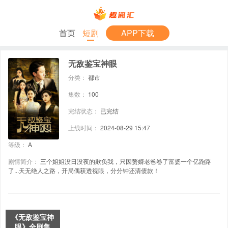
首页
短剧
APP下载
无敌鉴宝神眼
分类：
都市
集数：
100
完结状态：
已完结
上线时间：
2024-08-29 15:47
等级：
A
剧情简介：
三个姐姐没日没夜的欺负我，只因赘婿老爸卷了富婆一个亿跑路
了...天无绝人之路，开局偶获透视眼，分分钟还清债款！
《无敌鉴宝神
眼》全剧集