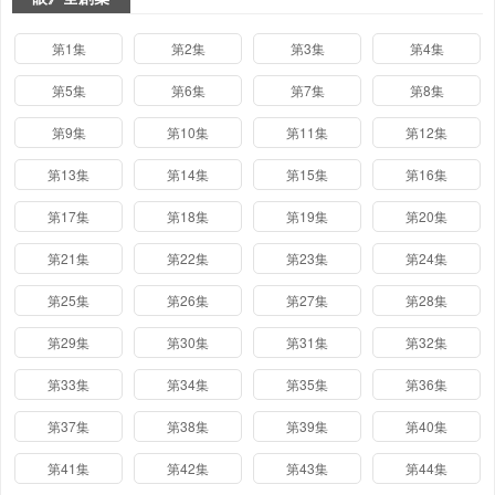
第1集
第2集
第3集
第4集
第5集
第6集
第7集
第8集
第9集
第10集
第11集
第12集
第13集
第14集
第15集
第16集
第17集
第18集
第19集
第20集
第21集
第22集
第23集
第24集
第25集
第26集
第27集
第28集
第29集
第30集
第31集
第32集
第33集
第34集
第35集
第36集
第37集
第38集
第39集
第40集
第41集
第42集
第43集
第44集