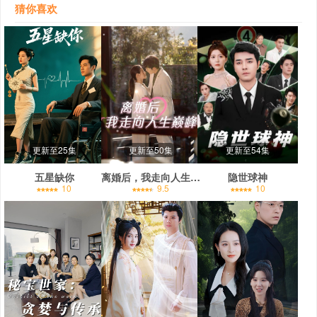
猜你喜欢
更新至25集
更新至50集
更新至54集
五星缺你
离婚后，我走向人生巅峰
隐世球神
10
9.5
10