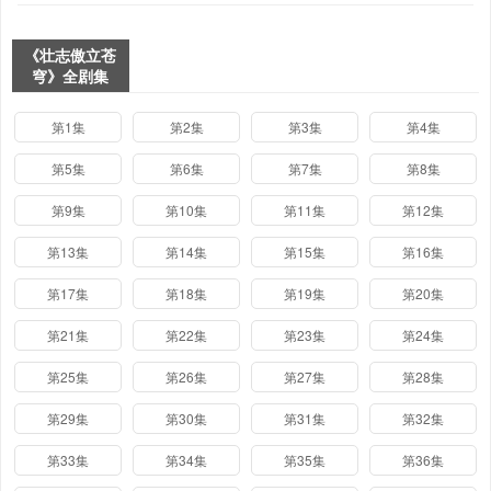
《壮志傲立苍
穹》全剧集
第1集
第2集
第3集
第4集
第5集
第6集
第7集
第8集
第9集
第10集
第11集
第12集
第13集
第14集
第15集
第16集
第17集
第18集
第19集
第20集
第21集
第22集
第23集
第24集
第25集
第26集
第27集
第28集
第29集
第30集
第31集
第32集
第33集
第34集
第35集
第36集