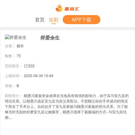
首页
短剧
APP下载
烬爱余生
分类：
都市
集数：
75
完结状态：
已完结
上线时间：
2025-06-30 15:49
等级：
B
剧情简介：
顾墨川家族资金雄厚在当地具有很强的影响力，由于其与安九笙的
情侣关系。让顾墨川选定安九笙为其父亲医治。不想顾父却在手术成功的情况
下死在了手术台上。自此拉开了安九笙家族与顾墨川家族的世仇关系。为了能
够无时无刻的折磨安九笙让她痛苦，顾墨川选择了最极端的方式--与安九笙结
婚....