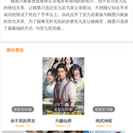
顾墨川家族资金雄厚在当地具有很强的影响力，由于其与安九笙
的情侣关系。让顾墨川选定安九笙为其父亲医治。不想顾父却在手术
成功的情况下死在了手术台上。自此拉开了安九笙家族与顾墨川家族
的世仇关系。为了能够无时无刻的折磨安九笙让她痛苦，顾墨川选择
了最极端的方式--与安九笙结婚....
猜你喜欢
更新至83集
更新至69集
更新至75集
杀不死的男友
天赐仙师
绝武神医
10
10
9.5