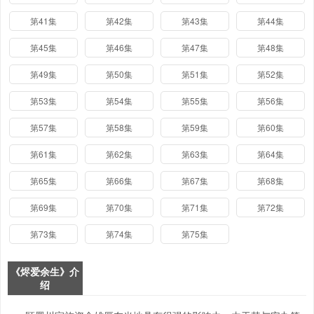
第41集
第42集
第43集
第44集
第45集
第46集
第47集
第48集
第49集
第50集
第51集
第52集
第53集
第54集
第55集
第56集
第57集
第58集
第59集
第60集
第61集
第62集
第63集
第64集
第65集
第66集
第67集
第68集
第69集
第70集
第71集
第72集
第73集
第74集
第75集
《烬爱余生》介
绍