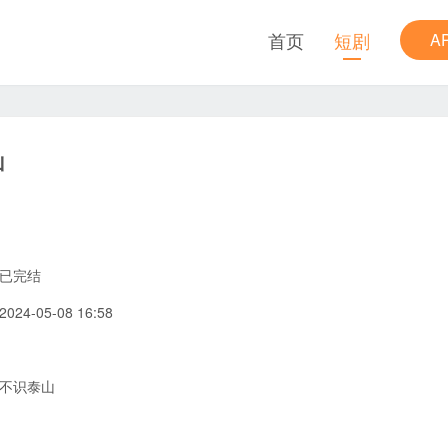
首页
短剧
A
山
已完结
2024-05-08 16:58
不识泰山