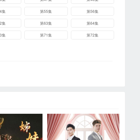
4集
第55集
第56集
2集
第63集
第64集
0集
第71集
第72集