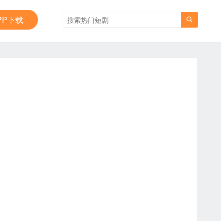
PP下载
