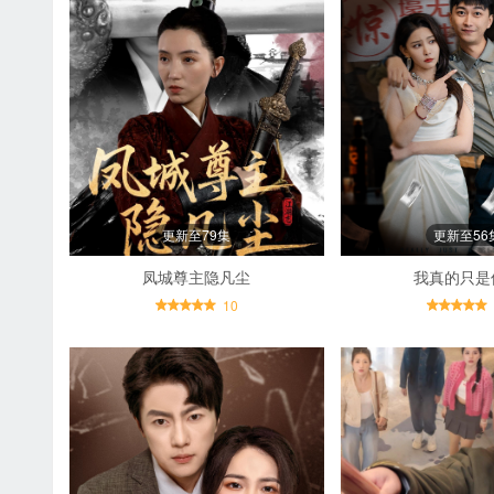
更新至79集
更新至56
凤城尊主隐凡尘
我真的只是
10