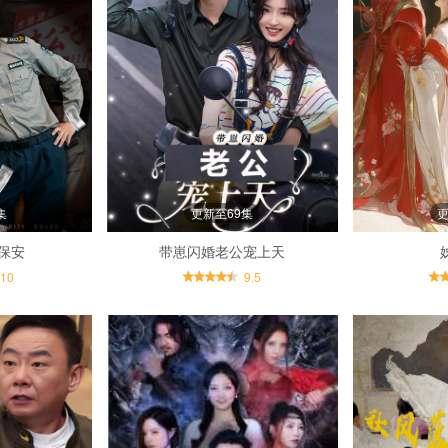
集
更新至69集
更
保安
带崽闪婚老公宠上天
10
9.5