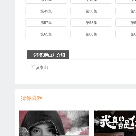
第49集
第50集
第
第57集
第58集
第
第65集
第66集
第
《不识泰山》介绍
不识泰山
猜你喜欢