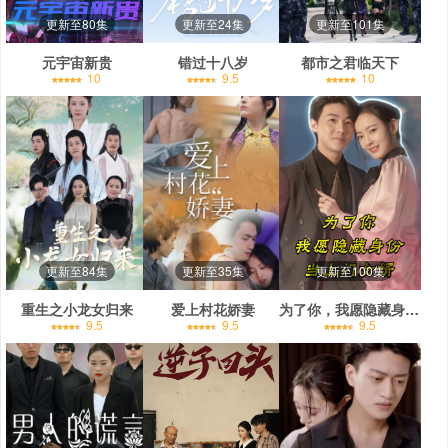
更新至80集
更新至24集
更新至101集
元宇宙新贵
错过十八岁
都市之君临天下
10
9.5
10
更新至84集
更新至35集
更新至100集
重生之小龙女归来
爱上村花娇妻
为了你，我愿隐藏身份当上门女婿
9.5
9.5
9.5