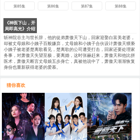
第85集
第86集
第87集
第88集
《神医下山，开
局即高光》介绍
斩神院谷主与世长辞，他的徒弟萧傲天下山，回家迎娶白富美老婆，
却被丈母娘和小姨子百般嫌弃，丈母娘和小姨子合伙设计萧傲天猥亵
小姨子被老婆楚离歌看见，楚离歌的公司遭受打击，回家还要处理家
务事，对萧傲天失望至极，要离婚，这时张赫赶来，萧傲天和他比拼
医术，萧傲天断言丈母娘五步身亡，真被他说中了，萧傲天渐渐恢复
身份也重新获得老婆的爱慕。
猜你喜欢