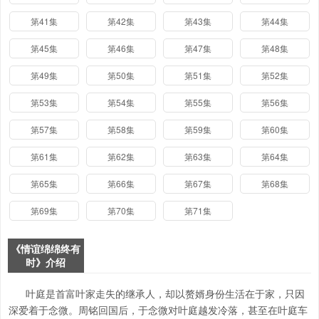
第41集
第42集
第43集
第44集
第45集
第46集
第47集
第48集
第49集
第50集
第51集
第52集
第53集
第54集
第55集
第56集
第57集
第58集
第59集
第60集
第61集
第62集
第63集
第64集
第65集
第66集
第67集
第68集
第69集
第70集
第71集
《情谊绵绵终有
时》介绍
叶庭是首富叶家走失的继承人，却以赘婿身份生活在于家，只因
深爱着于念微。周铭回国后，于念微对叶庭越发冷落，甚至在叶庭车