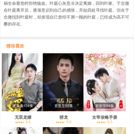
祸生命垂危时拒绝输血。叶庭心灰意冷决定离婚，回到叶家。于念微
在叶庭离开后，逐渐意识到自己的感情，开始四处寻找叶庭。但在于
念微找到叶庭时，却发现自己曾经不屑一顾的叶庭，已经成为高不可
攀的存在。
猜你喜欢
更新至104集
更新至88集
更新至94集
无双龙婿
骄龙
女帝攻略手册
9.5
9.5
9.5