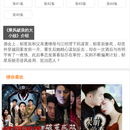
第41集
第42集
第43集
第44集
第45集
《乘风破浪的大
小姐》介绍
酒会上，郁星辰和父亲遭继母与江经理下药谋害，郁星辰惨死，却意
外穿越回案发前一月。重生后她精心谋划反击，却在一次酒后与肖明
宇有了一夜情。此后事态发展看似尽在掌控，实则不断偏离计划，郁
星辰能否逆风改局、惩治恶人？
猜你喜欢