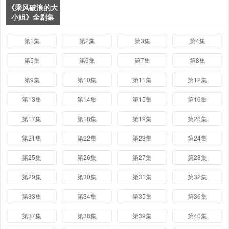
《乘风破浪的大
小姐》全剧集
第1集
第2集
第3集
第4集
第5集
第6集
第7集
第8集
第9集
第10集
第11集
第12集
第13集
第14集
第15集
第16集
第17集
第18集
第19集
第20集
第21集
第22集
第23集
第24集
第25集
第26集
第27集
第28集
第29集
第30集
第31集
第32集
第33集
第34集
第35集
第36集
第37集
第38集
第39集
第40集