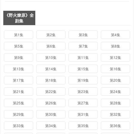
《野火燎原》全
剧集
第1集
第2集
第3集
第4集
第5集
第6集
第7集
第8集
第9集
第10集
第11集
第12集
第13集
第14集
第15集
第16集
第17集
第18集
第19集
第20集
第21集
第22集
第23集
第24集
第25集
第26集
第27集
第28集
第29集
第30集
第31集
第32集
第33集
第34集
第35集
第36集