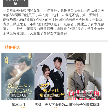
绍
一名看似外表柔弱的女生——沈青炎，竟是臭名昭著且一向以暴力著
称的SM园区的新员工，羊入虎口的她，却丝毫不惧，第一天到来，
便强势表示自己要做SM园区的王！同园区的自然不会同意，于是沈
青炎以碾压之姿，不断地打败并收服了一众强者，并建立了青木最强
势力——野火，随着实力日益提升，危险也在悄然接近，学生会会长
宋秋茈突然回归，又发生了多起女学生失踪
猜你喜欢
更新至94集
更新至80集
更新至100集
卿本白月
沈爷！夫人下山专为吸你灵气
商业骄子的情感历练