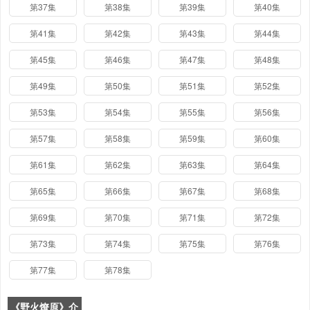
第37集
第38集
第39集
第40集
第41集
第42集
第43集
第44集
第45集
第46集
第47集
第48集
第49集
第50集
第51集
第52集
第53集
第54集
第55集
第56集
第57集
第58集
第59集
第60集
第61集
第62集
第63集
第64集
第65集
第66集
第67集
第68集
第69集
第70集
第71集
第72集
第73集
第74集
第75集
第76集
第77集
第78集
《野火燎原》介