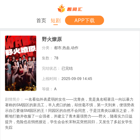
首页
短剧
APP下载
野火燎原
分类：
都市,热血,动作
集数：
78
完结状态：
已完结
上线时间：
2025-09-09 14:45
等级：
A
剧情简介：
一名看似外表柔弱的女生——沈青炎，竟是臭名昭著且一向以暴力
著称的SM园区的新员工，羊入虎口的她，却丝毫不惧，第一天到来，便强势表
示自己要做SM园区的王！同园区的自然不会同意，于是沈青炎以碾压之姿，不
断地打败并收服了一众强者，并建立了青木最强势力——野火，随着实力日益
提升，危险也在悄然接近，学生会会长宋秋茈突然回归，又发生了多起女学生
失踪