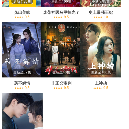
更新至30集
更新至100集
更新至95集
烹出美味
废柴神医马甲掉光了
史上最强王妃
9.5
9.5
10
更新至32集
更新至43集
更新至100集
药不解情
非正义审判
上神劫
9.5
9.5
9.5