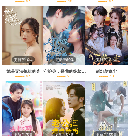
9.5
10
9.5
更新至40集
更新至60集
更新至121集
她是无法抵抗的光
守护你，是我的终极法典
新幻梦逸尘
9.5
9.5
10
更新至76集
更新至67集
更新至100集