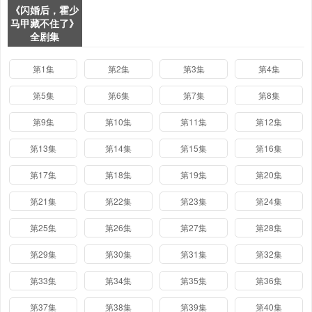
《闪婚后，霍少
马甲藏不住了》
全剧集
第1集
第2集
第3集
第4集
第5集
第6集
第7集
第8集
第9集
第10集
第11集
第12集
第13集
第14集
第15集
第16集
第17集
第18集
第19集
第20集
第21集
第22集
第23集
第24集
第25集
第26集
第27集
第28集
第29集
第30集
第31集
第32集
第33集
第34集
第35集
第36集
第37集
第38集
第39集
第40集