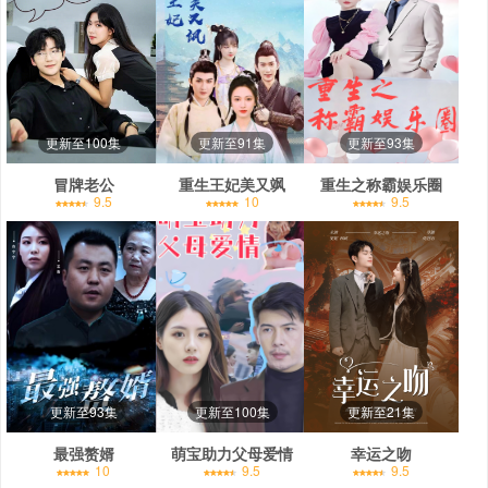
更新至100集
更新至91集
更新至93集
冒牌老公
重生王妃美又飒
重生之称霸娱乐圈
9.5
10
9.5
更新至93集
更新至100集
更新至21集
最强赘婿
萌宝助力父母爱情
幸运之吻
10
9.5
9.5