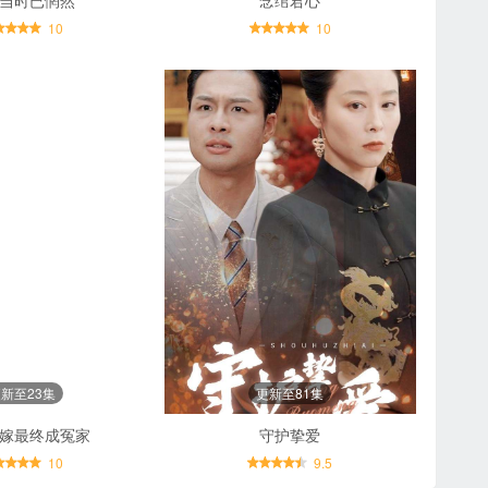
10
10
新至23集
更新至81集
嫁最终成冤家
守护挚爱
10
9.5