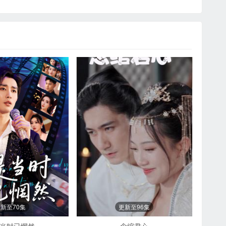
新至70集
更新至96集
当时已惘然
念绾君心