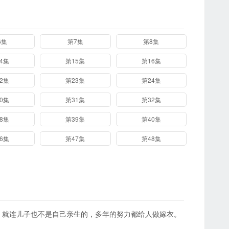
6集
第7集
第8集
4集
第15集
第16集
2集
第23集
第24集
0集
第31集
第32集
8集
第39集
第40集
6集
第47集
第48集
，就连儿子也不是自己亲生的，多年的努力都给人做嫁衣。