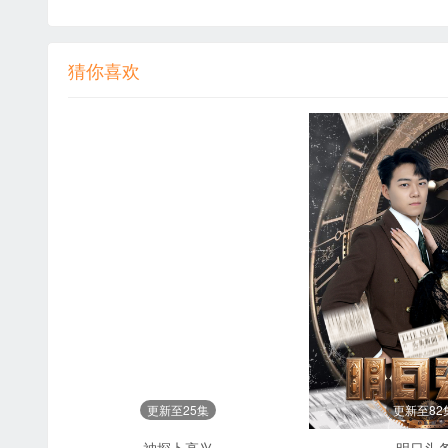
猜你喜欢
更新至25集
更新至82
神探卜高兴
明日头