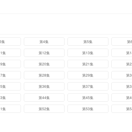
3集
第4集
第5集
第
11集
第12集
第13集
第1
19集
第20集
第21集
第2
27集
第28集
第29集
第3
35集
第36集
第37集
第3
43集
第44集
第45集
第4
51集
第52集
第53集
第5