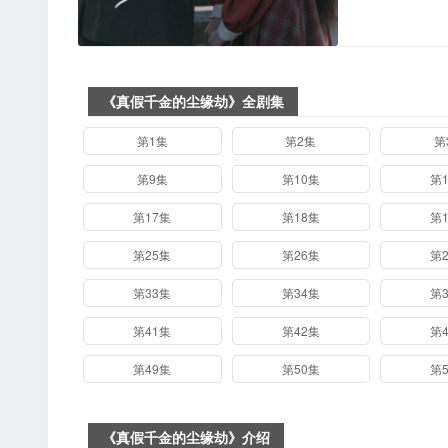
《真假千金的尘缘劫》全剧集
第1集
第2集
第
第9集
第10集
第
第17集
第18集
第
第25集
第26集
第
第33集
第34集
第
第41集
第42集
第
第49集
第50集
第
《真假千金的尘缘劫》介绍