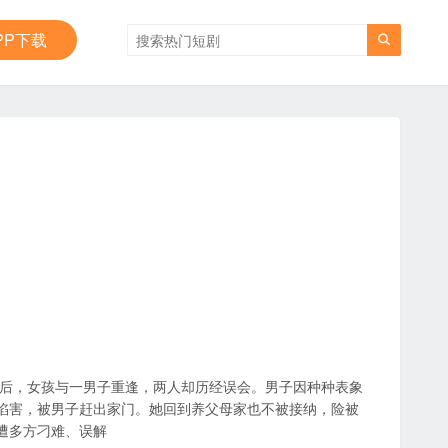
PP下载

后，女孩与一男子重逢，两人却历经误会。男子因种种表象
陷害，被男子赶出家门。她回到养父母家也不被接纳，险被
遭多方刁难、误解