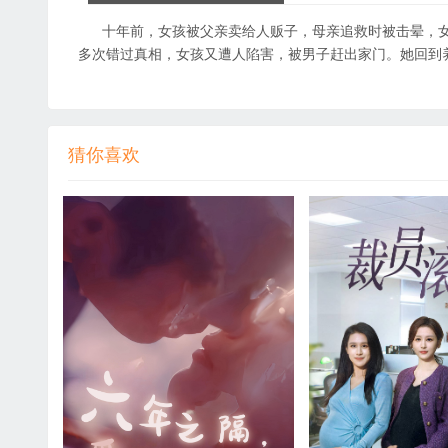
十年前，女孩被父亲卖给人贩子，母亲追救时被击晕，
多次错过真相，女孩又遭人陷害，被男子赶出家门。她回到
猜你喜欢