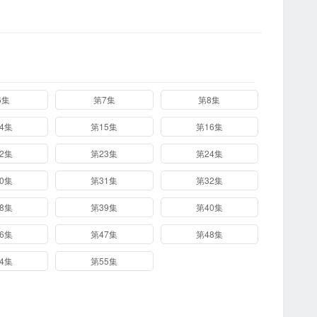
6集
第7集
第8集
4集
第15集
第16集
2集
第23集
第24集
0集
第31集
第32集
8集
第39集
第40集
6集
第47集
第48集
4集
第55集