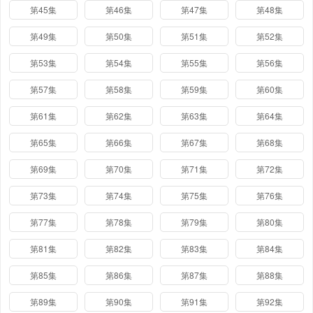
第45集
第46集
第47集
第48集
第49集
第50集
第51集
第52集
第53集
第54集
第55集
第56集
第57集
第58集
第59集
第60集
第61集
第62集
第63集
第64集
第65集
第66集
第67集
第68集
第69集
第70集
第71集
第72集
第73集
第74集
第75集
第76集
第77集
第78集
第79集
第80集
第81集
第82集
第83集
第84集
第85集
第86集
第87集
第88集
第89集
第90集
第91集
第92集