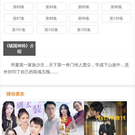
第93集
第94集
第95集
第96集
第97集
第98集
第99集
第100集
第101集
第102集
第103集
《镇国神帅》介
绍
华夏第一家族少主，天下第一奇门传人楚尘，学成下山途中，意
外封印了自己的双魂五魄……
猜你喜欢